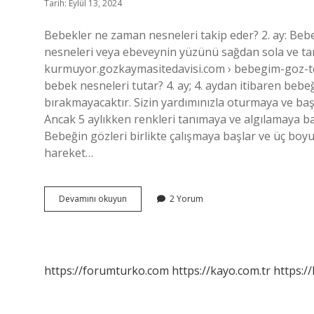
Tarih: Eylül 13, 2024
Bebekler ne zaman nesneleri takip eder? 2. ay: Beb
nesneleri veya ebeveynin yüzünü sağdan sola ve tam
kurmuyor.gozkaymasitedavisi.com › bebegim-goz-te…
bebek nesneleri tutar? 4. ay; 4. aydan itibaren beb
bırakmayacaktır. Sizin yardımınızla oturmaya ve başı
Ancak 5 aylıkken renkleri tanımaya ve algılamaya başla
Bebeğin gözleri birlikte çalışmaya başlar ve üç boy
hareket…
Bebekler
Devamını okuyun
2 Yorum
Kaç
Aylıkken
Nesneleri
Takip
Eder
https://forumturko.com
https://kayo.com.tr
https://