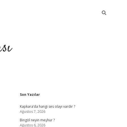
sı
Sidebar
Son Yazılar
betci casino
Kapkara’da hangi ses olayı vardır ?
Ağustos 7, 2026
Bingöl neyin meşhur ?
Ağustos 6, 2026