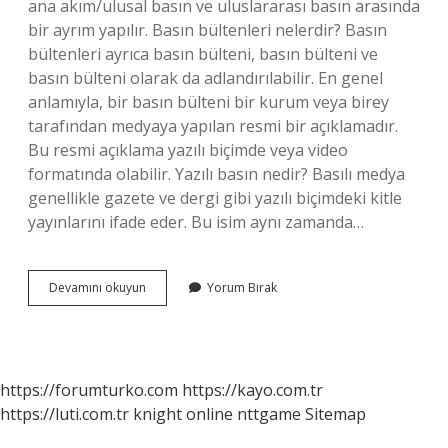
ana akım/ulusal basın ve uluslararası basın arasında
bir ayrım yapılır. Basın bültenleri nelerdir? Basın
bültenleri ayrıca basın bülteni, basın bülteni ve
basın bülteni olarak da adlandırılabilir. En genel
anlamıyla, bir basın bülteni bir kurum veya birey
tarafından medyaya yapılan resmi bir açıklamadır.
Bu resmi açıklama yazılı biçimde veya video
formatında olabilir. Yazılı basın nedir? Basılı medya
genellikle gazete ve dergi gibi yazılı biçimdeki kitle
yayınlarını ifade eder. Bu isim aynı zamanda…
Basın
Devamını okuyun
Yorum Bırak
Türleri
Nelerdir
https://forumturko.com
https://kayo.com.tr
https://luti.com.tr
knight online
nttgame
Sitemap