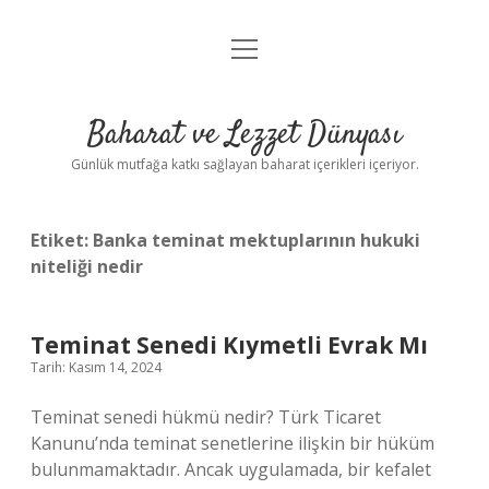
menüyü
Anasayfa
aç
Gizlilik Politikası
Baharat ve Lezzet Dünyası
Yasal Uyarı
Günlük mutfağa katkı sağlayan baharat içerikleri içeriyor.
Etiket:
Banka teminat mektuplarının hukuki
niteliği nedir
Teminat Senedi Kıymetli Evrak Mı
Tarih: Kasım 14, 2024
Teminat senedi hükmü nedir? Türk Ticaret
Kanunu’nda teminat senetlerine ilişkin bir hüküm
bulunmamaktadır. Ancak uygulamada, bir kefalet