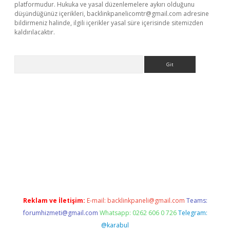
platformudur. Hukuka ve yasal düzenlemelere aykırı olduğunu
düşündüğünüz içerikleri,
backlinkpanelicomtr@gmail.com
adresine
bildirmeniz halinde, ilgili içerikler yasal süre içerisinde sitemizden
kaldırılacaktır.
Arama
sino
Reklam ve İletişim:
E-mail:
backlinkpaneli@gmail.com
Teams:
forumhizmeti@gmail.com
Whatsapp: 0262 606 0 726
Telegram:
@karabul