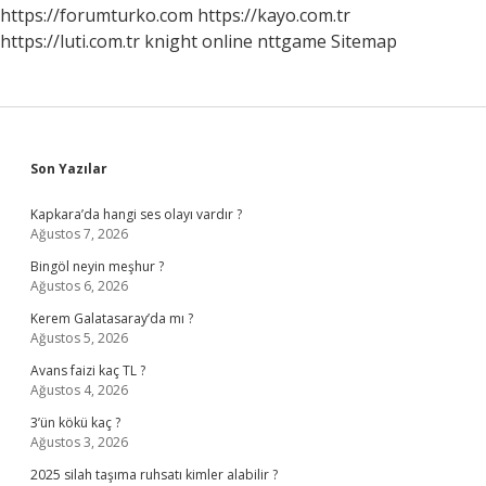
https://forumturko.com
https://kayo.com.tr
https://luti.com.tr
knight online
nttgame
Sitemap
Sidebar
Son Yazılar
Kapkara’da hangi ses olayı vardır ?
Ağustos 7, 2026
Bingöl neyin meşhur ?
Ağustos 6, 2026
Kerem Galatasaray’da mı ?
Ağustos 5, 2026
Avans faizi kaç TL ?
Ağustos 4, 2026
3’ün kökü kaç ?
Ağustos 3, 2026
2025 silah taşıma ruhsatı kimler alabilir ?