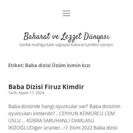
menüyü
Anasayfa
aç
Gizlilik Politikası
Baharat ve Lezzet Dünyası
Yasal Uyarı
Günlük mutfağa katkı sağlayan baharat içerikleri içeriyor.
Etiket:
Baba dizisi Üzüm kimin kızı
Baba Dizisi Firuz Kimdir
Tarih: Kasım 17, 2024
Baba dizisinde hangi oyuncular var? Baba dizisinin
oyuncuları kimlerdir? .. CEYHUN KÖMÜRCÜ CEM
USLU … KÜBRA SARUHANLI DAMLASU
İKİZOĞLUDiğer ürünler…•7. Ekim 2022 Baba dizisi