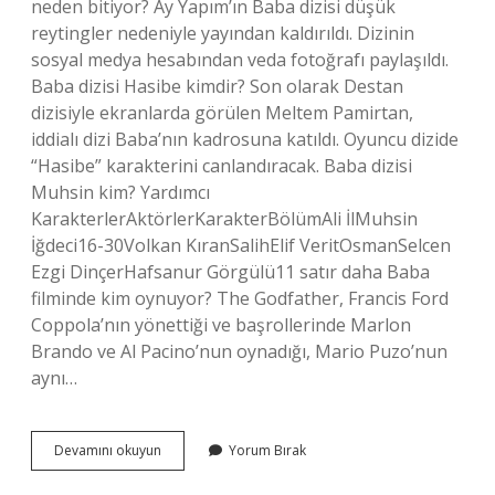
neden bitiyor? Ay Yapım’ın Baba dizisi düşük
reytingler nedeniyle yayından kaldırıldı. Dizinin
sosyal medya hesabından veda fotoğrafı paylaşıldı.
Baba dizisi Hasibe kimdir? Son olarak Destan
dizisiyle ekranlarda görülen Meltem Pamirtan,
iddialı dizi Baba’nın kadrosuna katıldı. Oyuncu dizide
“Hasibe” karakterini canlandıracak. Baba dizisi
Muhsin kim? Yardımcı
KarakterlerAktörlerKarakterBölümAli İlMuhsin
İğdeci16-30Volkan KıranSalihElif VeritOsmanSelcen
Ezgi DinçerHafsanur Görgülü11 satır daha Baba
filminde kim oynuyor? The Godfather, Francis Ford
Coppola’nın yönettiği ve başrollerinde Marlon
Brando ve Al Pacino’nun oynadığı, Mario Puzo’nun
aynı…
Baba
Devamını okuyun
Yorum Bırak
Dizisi
Firuz