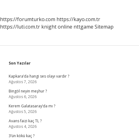
Kimdir
https://forumturko.com
https://kayo.com.tr
https://luti.com.tr
knight online
nttgame
Sitemap
Sidebar
Son Yazılar
Kapkara’da hangi ses olayı vardır ?
Ağustos 7, 2026
Bingöl neyin meşhur ?
Ağustos 6, 2026
Kerem Galatasaray’da mı ?
Ağustos 5, 2026
Avans faizi kaç TL ?
Ağustos 4, 2026
3’ün kökü kaç ?