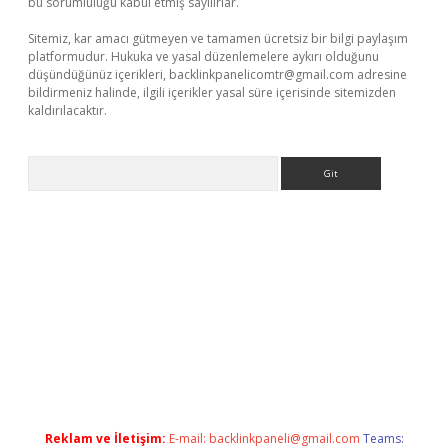
bu sorumluluğu kabul etmiş sayılırlar.
Sitemiz, kar amacı gütmeyen ve tamamen ücretsiz bir bilgi paylaşım
platformudur. Hukuka ve yasal düzenlemelere aykırı olduğunu
düşündüğünüz içerikleri,
backlinkpanelicomtr@gmail.com
adresine
bildirmeniz halinde, ilgili içerikler yasal süre içerisinde sitemizden
kaldırılacaktır.
Arama
sino
Reklam ve İletişim:
E-mail:
backlinkpaneli@gmail.com
Teams: