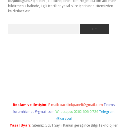
düşündüğünüz içerikleri,
backlinkpanelicomtr@gmail.com
adresine
bildirmeniz halinde, ilgili içerikler yasal süre içerisinde sitemizden
kaldırılacaktır.
Arama
sino
Reklam ve İletişim:
E-mail:
backlinkpaneli@gmail.com
Teams:
forumhizmeti@gmail.com
Whatsapp: 0262 606 0 726
Telegram:
@karabul
Yasal Uyarı:
Sitemiz, 5651 Sayılı Kanun gereğince Bilgi Teknolojileri