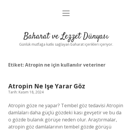
menüyü
Anasayfa
aç
Gizlilik Politikası
Baharat ve Lezzet Dünyası
Yasal Uyarı
Günlük mutfağa katkı sağlayan baharat içerikleri içeriyor.
Etiket:
Atropin ne için kullanılır veteriner
Atropin Ne Işe Yarar Göz
Tarih: Kasım 18, 2024
Atropin göze ne yapar? Tembel göz tedavisi Atropin
damlaları daha güçlü gözdeki kası gevşetir ve bu da
o gözde bulanık görüşe neden olur. Araştırmalar,
atropin göz damlalarının tembel gözde görüşü