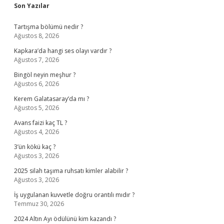
Sidebar
Son Yazılar
Tartışma bölümü nedir ?
Ağustos 8, 2026
Kapkara’da hangi ses olayı vardır ?
Ağustos 7, 2026
Bingöl neyin meşhur ?
Ağustos 6, 2026
Kerem Galatasaray’da mı ?
Ağustos 5, 2026
Avans faizi kaç TL ?
Ağustos 4, 2026
3’ün kökü kaç ?
Ağustos 3, 2026
2025 silah taşıma ruhsatı kimler alabilir ?
Ağustos 3, 2026
İş uygulanan kuvvetle doğru orantılı mıdır ?
Temmuz 30, 2026
2024 Altın Ayı ödülünü kim kazandı ?