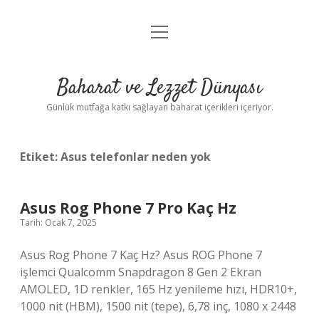
menüyü
Anasayfa
aç
Gizlilik Politikası
Baharat ve Lezzet Dünyası
Yasal Uyarı
Günlük mutfağa katkı sağlayan baharat içerikleri içeriyor.
Etiket:
Asus telefonlar neden yok
Asus Rog Phone 7 Pro Kaç Hz
Tarih: Ocak 7, 2025
Asus Rog Phone 7 Kaç Hz? Asus ROG Phone 7
işlemci Qualcomm Snapdragon 8 Gen 2 Ekran
AMOLED, 1D renkler, 165 Hz yenileme hızı, HDR10+,
1000 nit (HBM), 1500 nit (tepe), 6,78 inç, 1080 x 2448