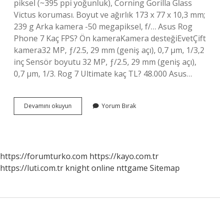
piksel (~395 ppi yoğunluk), Corning Gorilla Glass
Victus koruması. Boyut ve ağırlık 173 x 77 x 10,3 mm;
239 g Arka kamera -50 megapiksel, f/… Asus Rog
Phone 7 Kaç FPS? Ön kameraKamera desteğiEvetÇift
kamera32 MP, ƒ/2.5, 29 mm (geniş açı), 0,7 μm, 1/3,2
inç Sensör boyutu 32 MP, ƒ/2.5, 29 mm (geniş açı),
0,7 μm, 1/3. Rog 7 Ultimate kaç TL? 48.000 Asus…
Asus
Devamını okuyun
Yorum Bırak
Rog
Phone
7
Pro
Kaç
https://forumturko.com
https://kayo.com.tr
Hz
https://luti.com.tr
knight online
nttgame
Sitemap