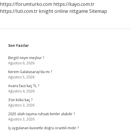
https://forumturko.com
https://kayo.com.tr
https://luti.com.tr
knight online
nttgame
Sitemap
Sidebar
Son Yazılar
Bingöl neyin meşhur ?
Ağustos 6, 2026
Kerem Galatasaray’da mı ?
Ağustos 5, 2026
Avans faizi kaç TL ?
Ağustos 4, 2026
3’ün kökü kaç ?
Ağustos 3, 2026
2025 silah taşıma ruhsatı kimler alabilir ?
Ağustos 3, 2026
İş uygulanan kuvvetle doğru orantılı mıdır ?