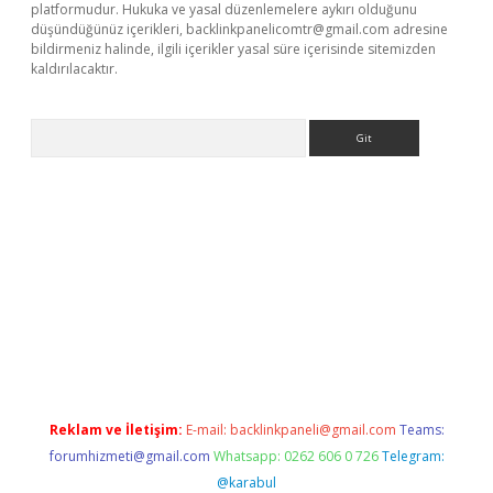
platformudur. Hukuka ve yasal düzenlemelere aykırı olduğunu
düşündüğünüz içerikleri,
backlinkpanelicomtr@gmail.com
adresine
bildirmeniz halinde, ilgili içerikler yasal süre içerisinde sitemizden
kaldırılacaktır.
Arama
sino
Reklam ve İletişim:
E-mail:
backlinkpaneli@gmail.com
Teams:
forumhizmeti@gmail.com
Whatsapp: 0262 606 0 726
Telegram:
@karabul