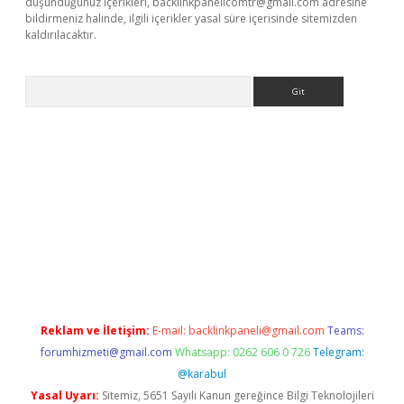
düşündüğünüz içerikleri,
backlinkpanelicomtr@gmail.com
adresine
bildirmeniz halinde, ilgili içerikler yasal süre içerisinde sitemizden
kaldırılacaktır.
Arama
sino
Reklam ve İletişim:
E-mail:
backlinkpaneli@gmail.com
Teams:
forumhizmeti@gmail.com
Whatsapp: 0262 606 0 726
Telegram:
@karabul
Yasal Uyarı:
Sitemiz, 5651 Sayılı Kanun gereğince Bilgi Teknolojileri