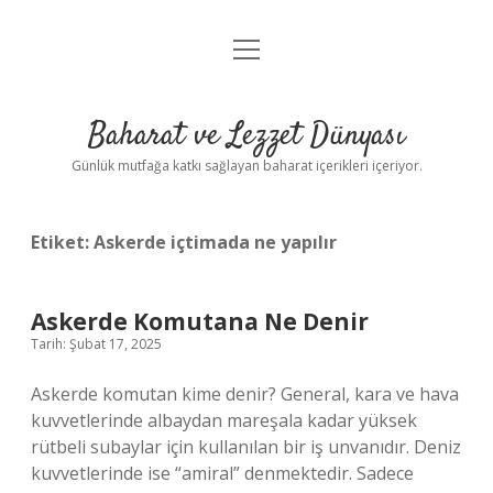
menüyü
Anasayfa
aç
Gizlilik Politikası
Baharat ve Lezzet Dünyası
Yasal Uyarı
Günlük mutfağa katkı sağlayan baharat içerikleri içeriyor.
Etiket:
Askerde içtimada ne yapılır
Askerde Komutana Ne Denir
Tarih: Şubat 17, 2025
Askerde komutan kime denir? General, kara ve hava
kuvvetlerinde albaydan mareşala kadar yüksek
rütbeli subaylar için kullanılan bir iş unvanıdır. Deniz
kuvvetlerinde ise “amiral” denmektedir. Sadece