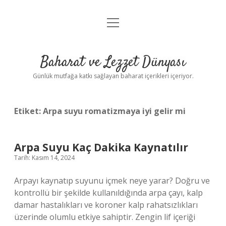
menüyü
Anasayfa
aç
Gizlilik Politikası
Baharat ve Lezzet Dünyası
Yasal Uyarı
Günlük mutfağa katkı sağlayan baharat içerikleri içeriyor.
Etiket:
Arpa suyu romatizmaya iyi gelir mi
Arpa Suyu Kaç Dakika Kaynatılır
Tarih: Kasım 14, 2024
Arpayı kaynatıp suyunu içmek neye yarar? Doğru ve
kontrollü bir şekilde kullanıldığında arpa çayı, kalp
damar hastalıkları ve koroner kalp rahatsızlıkları
üzerinde olumlu etkiye sahiptir. Zengin lif içeriği