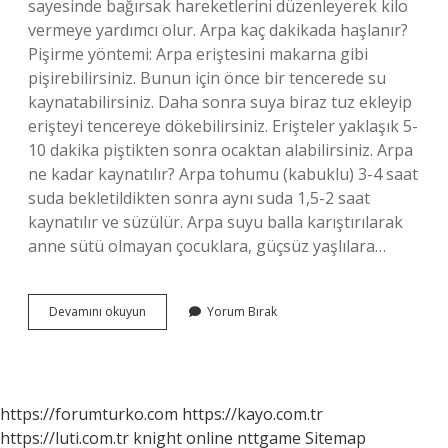
sayesinde bağırsak hareketlerini düzenleyerek kilo
vermeye yardımcı olur. Arpa kaç dakikada haşlanır?
Pişirme yöntemi: Arpa eriştesini makarna gibi
pişirebilirsiniz. Bunun için önce bir tencerede su
kaynatabilirsiniz. Daha sonra suya biraz tuz ekleyip
erişteyi tencereye dökebilirsiniz. Erişteler yaklaşık 5-
10 dakika piştikten sonra ocaktan alabilirsiniz. Arpa
ne kadar kaynatılır? Arpa tohumu (kabuklu) 3-4 saat
suda bekletildikten sonra aynı suda 1,5-2 saat
kaynatılır ve süzülür. Arpa suyu balla karıştırılarak
anne sütü olmayan çocuklara, güçsüz yaşlılara…
Arpa
Devamını okuyun
Yorum Bırak
Suyu
Kaç
Dakika
Kaynatılır
https://forumturko.com
https://kayo.com.tr
https://luti.com.tr
knight online
nttgame
Sitemap