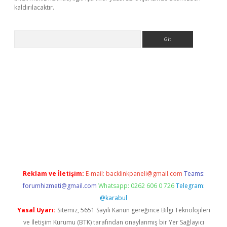
kaldırılacaktır.
Arama
sino
Reklam ve İletişim:
E-mail:
backlinkpaneli@gmail.com
Teams:
forumhizmeti@gmail.com
Whatsapp: 0262 606 0 726
Telegram:
@karabul
Yasal Uyarı:
Sitemiz, 5651 Sayılı Kanun gereğince Bilgi Teknolojileri
ve İletişim Kurumu (BTK) tarafından onaylanmış bir Yer Sağlayıcı