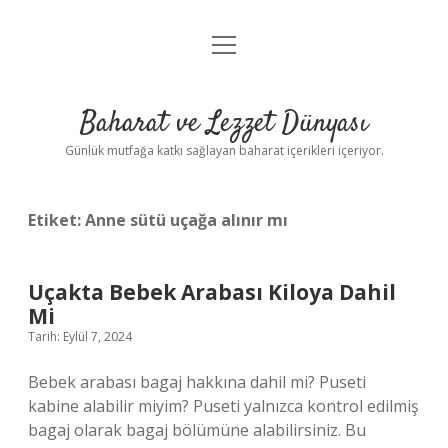
menüyü
Anasayfa
aç
Gizlilik Politikası
Baharat ve Lezzet Dünyası
Yasal Uyarı
Günlük mutfağa katkı sağlayan baharat içerikleri içeriyor.
Etiket:
Anne sütü uçağa alınır mı
Uçakta Bebek Arabası Kiloya Dahil
Mi
Tarih: Eylül 7, 2024
Bebek arabası bagaj hakkına dahil mi? Puseti
kabine alabilir miyim? Puseti yalnızca kontrol edilmiş
bagaj olarak bagaj bölümüne alabilirsiniz. Bu