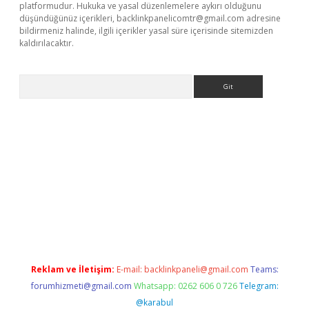
platformudur. Hukuka ve yasal düzenlemelere aykırı olduğunu
düşündüğünüz içerikleri,
backlinkpanelicomtr@gmail.com
adresine
bildirmeniz halinde, ilgili içerikler yasal süre içerisinde sitemizden
kaldırılacaktır.
Arama
asino
Reklam ve İletişim:
E-mail:
backlinkpaneli@gmail.com
Teams:
forumhizmeti@gmail.com
Whatsapp: 0262 606 0 726
Telegram:
@karabul