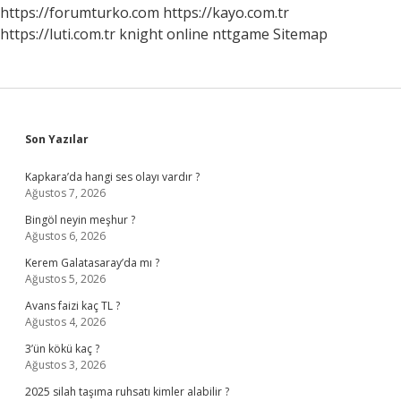
Mi
https://forumturko.com
https://kayo.com.tr
https://luti.com.tr
knight online
nttgame
Sitemap
Sidebar
Son Yazılar
Kapkara’da hangi ses olayı vardır ?
Ağustos 7, 2026
Bingöl neyin meşhur ?
Ağustos 6, 2026
Kerem Galatasaray’da mı ?
Ağustos 5, 2026
Avans faizi kaç TL ?
Ağustos 4, 2026
3’ün kökü kaç ?
Ağustos 3, 2026
2025 silah taşıma ruhsatı kimler alabilir ?