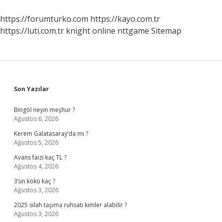
Haftada
Yukarı
https://forumturko.com
https://kayo.com.tr
Çıkar
https://luti.com.tr
knight online
nttgame
Sitemap
Sidebar
Son Yazılar
Bingöl neyin meşhur ?
Ağustos 6, 2026
Kerem Galatasaray’da mı ?
Ağustos 5, 2026
Avans faizi kaç TL ?
Ağustos 4, 2026
3’ün kökü kaç ?
Ağustos 3, 2026
2025 silah taşıma ruhsatı kimler alabilir ?
Ağustos 3, 2026