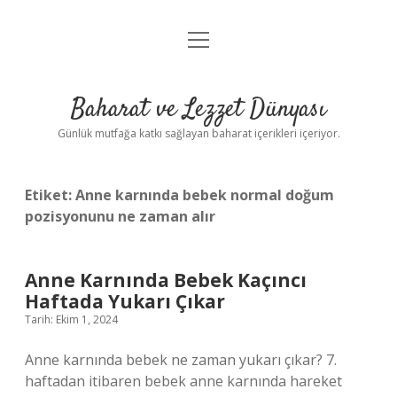
menüyü
Anasayfa
aç
Gizlilik Politikası
Baharat ve Lezzet Dünyası
Yasal Uyarı
Günlük mutfağa katkı sağlayan baharat içerikleri içeriyor.
Etiket:
Anne karnında bebek normal doğum
pozisyonunu ne zaman alır
Anne Karnında Bebek Kaçıncı
Haftada Yukarı Çıkar
Tarih: Ekim 1, 2024
Anne karnında bebek ne zaman yukarı çıkar? 7.
haftadan itibaren bebek anne karnında hareket