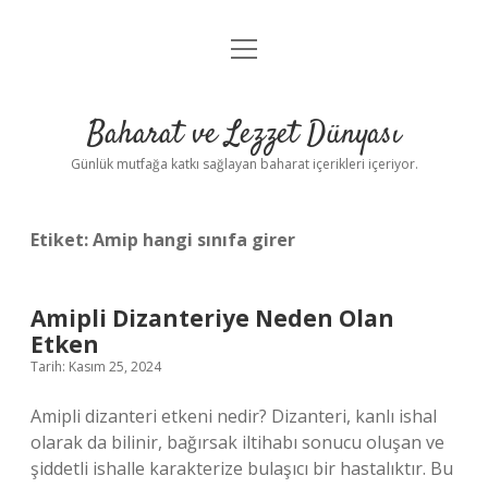
menüyü
Anasayfa
aç
Gizlilik Politikası
Baharat ve Lezzet Dünyası
Yasal Uyarı
Günlük mutfağa katkı sağlayan baharat içerikleri içeriyor.
Etiket:
Amip hangi sınıfa girer
Amipli Dizanteriye Neden Olan
Etken
Tarih: Kasım 25, 2024
Amipli dizanteri etkeni nedir? Dizanteri, kanlı ishal
olarak da bilinir, bağırsak iltihabı sonucu oluşan ve
şiddetli ishalle karakterize bulaşıcı bir hastalıktır. Bu