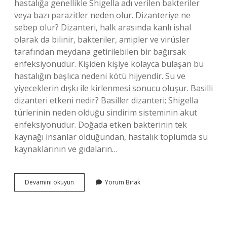
hastalığa genellikle Shigella adı verilen bakteriler
veya bazı parazitler neden olur. Dizanteriye ne
sebep olur? Dizanteri, halk arasında kanlı ishal
olarak da bilinir, bakteriler, amipler ve virüsler
tarafından meydana getirilebilen bir bağırsak
enfeksiyonudur. Kişiden kişiye kolayca bulaşan bu
hastalığın başlıca nedeni kötü hijyendir. Su ve
yiyeceklerin dışkı ile kirlenmesi sonucu oluşur. Basilli
dizanteri etkeni nedir? Basiller dizanteri; Shigella
türlerinin neden olduğu sindirim sisteminin akut
enfeksiyonudur. Doğada etken bakterinin tek
kaynağı insanlar olduğundan, hastalık toplumda su
kaynaklarının ve gıdaların…
Amipli
Devamını okuyun
Yorum Bırak
Dizanteriye
Neden
Olan
Etken