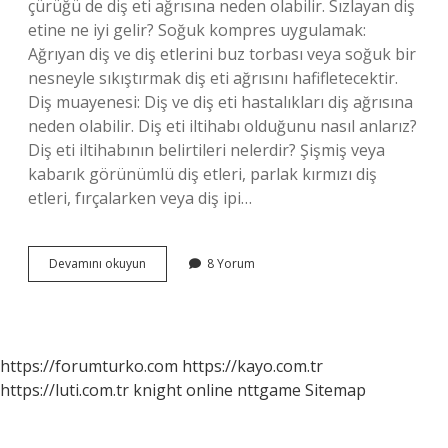
çürüğü de diş eti ağrısına neden olabilir. Sızlayan diş
etine ne iyi gelir? Soğuk kompres uygulamak:
Ağrıyan diş ve diş etlerini buz torbası veya soğuk bir
nesneyle sıkıştırmak diş eti ağrısını hafifletecektir.
Diş muayenesi: Diş ve diş eti hastalıkları diş ağrısına
neden olabilir. Diş eti iltihabı olduğunu nasıl anlarız?
Diş eti iltihabının belirtileri nelerdir? Şişmiş veya
kabarık görünümlü diş etleri, parlak kırmızı diş
etleri, fırçalarken veya diş ipi…
Alt
Devamını okuyun
8 Yorum
Diş
Eti
Ağrısı
Neden
Olur
https://forumturko.com
https://kayo.com.tr
https://luti.com.tr
knight online
nttgame
Sitemap