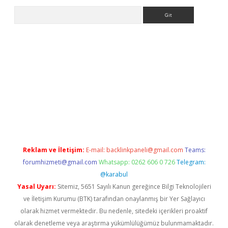
Arama
sino
Reklam ve İletişim:
E-mail:
backlinkpaneli@gmail.com
Teams:
forumhizmeti@gmail.com
Whatsapp: 0262 606 0 726
Telegram:
@karabul
Yasal Uyarı:
Sitemiz, 5651 Sayılı Kanun gereğince Bilgi Teknolojileri
ve İletişim Kurumu (BTK) tarafından onaylanmış bir Yer Sağlayıcı
olarak hizmet vermektedir. Bu nedenle, sitedeki içerikleri proaktif
olarak denetleme veya araştırma yükümlülüğümüz bulunmamaktadır.