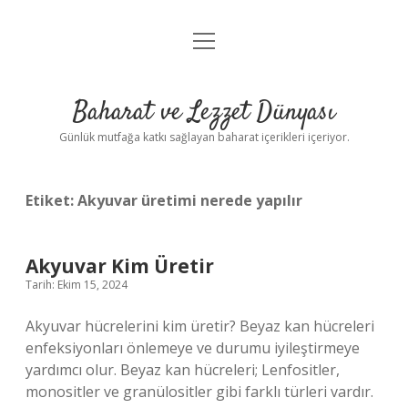
menüyü
Anasayfa
aç
Gizlilik Politikası
Baharat ve Lezzet Dünyası
Yasal Uyarı
Günlük mutfağa katkı sağlayan baharat içerikleri içeriyor.
Etiket:
Akyuvar üretimi nerede yapılır
Akyuvar Kim Üretir
Tarih: Ekim 15, 2024
Akyuvar hücrelerini kim üretir? Beyaz kan hücreleri
enfeksiyonları önlemeye ve durumu iyileştirmeye
yardımcı olur. Beyaz kan hücreleri; Lenfositler,
monositler ve granülositler gibi farklı türleri vardır.