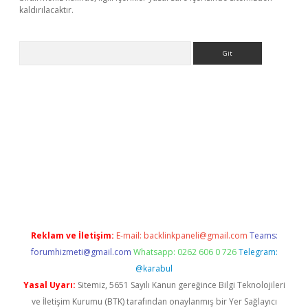
kaldırılacaktır.
Arama
sino
Reklam ve İletişim:
E-mail:
backlinkpaneli@gmail.com
Teams:
forumhizmeti@gmail.com
Whatsapp: 0262 606 0 726
Telegram:
@karabul
Yasal Uyarı:
Sitemiz, 5651 Sayılı Kanun gereğince Bilgi Teknolojileri
ve İletişim Kurumu (BTK) tarafından onaylanmış bir Yer Sağlayıcı