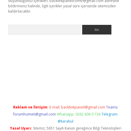
düşündüğünüz içerikleri,
backlinkpanelicomtr@gmail.com
adresine
bildirmeniz halinde, ilgili içerikler yasal süre içerisinde sitemizden
kaldırılacaktır.
Arama
sino
Reklam ve İletişim:
E-mail:
backlinkpaneli@gmail.com
Teams:
forumhizmeti@gmail.com
Whatsapp: 0262 606 0 726
Telegram:
@karabul
Yasal Uyarı:
Sitemiz, 5651 Sayılı Kanun gereğince Bilgi Teknolojileri