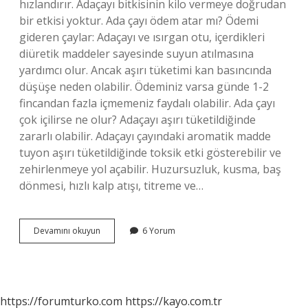
hızlandırır. Adaçayı bitkisinin kilo vermeye doğrudan
bir etkisi yoktur. Ada çayı ödem atar mı? Ödemi
gideren çaylar: Adaçayı ve ısırgan otu, içerdikleri
diüretik maddeler sayesinde suyun atılmasına
yardımcı olur. Ancak aşırı tüketimi kan basıncında
düşüşe neden olabilir. Ödeminiz varsa günde 1-2
fincandan fazla içmemeniz faydalı olabilir. Ada çayı
çok içilirse ne olur? Adaçayı aşırı tüketildiğinde
zararlı olabilir. Adaçayı çayındaki aromatik madde
tuyon aşırı tüketildiğinde toksik etki gösterebilir ve
zehirlenmeye yol açabilir. Huzursuzluk, kusma, baş
dönmesi, hızlı kalp atışı, titreme ve…
Ada
Devamını okuyun
6 Yorum
Çayı
Kilo
Vermeye
Yardımcı
Olur
https://forumturko.com
https://kayo.com.tr
Mu