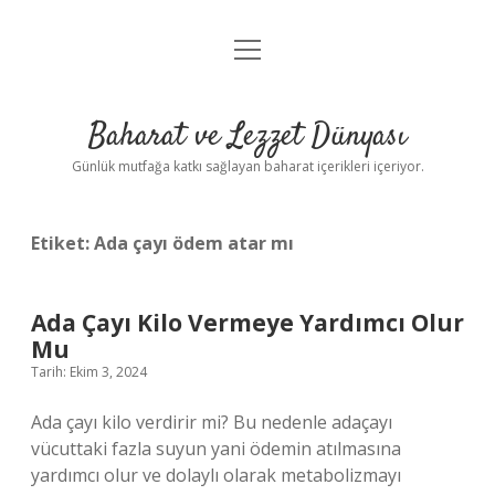
menüyü
Anasayfa
aç
Gizlilik Politikası
Baharat ve Lezzet Dünyası
Yasal Uyarı
Günlük mutfağa katkı sağlayan baharat içerikleri içeriyor.
Etiket:
Ada çayı ödem atar mı
Ada Çayı Kilo Vermeye Yardımcı Olur
Mu
Tarih: Ekim 3, 2024
Ada çayı kilo verdirir mi? Bu nedenle adaçayı
vücuttaki fazla suyun yani ödemin atılmasına
yardımcı olur ve dolaylı olarak metabolizmayı