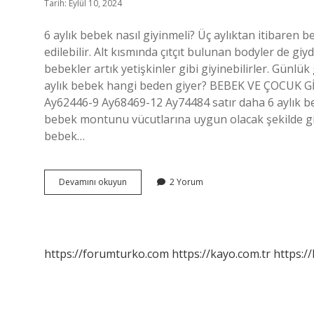
Tarih: Eylül 10, 2024
6 aylık bebek nasıl giyinmeli? Üç aylıktan itibaren be
edilebilir. Alt kısmında çıtçıt bulunan bodyler de giyd
bebekler artık yetişkinler gibi giyinebilirler. Günlük 
aylık bebek hangi beden giyer? BEBEK VE ÇOCUK
Ay62446-9 Ay68469-12 Ay74484 satır daha 6 aylık b
bebek montunu vücutlarına uygun olacak şekilde giy
bebek…
6
Devamını okuyun
2 Yorum
Aylik
Bebek
Ne
Giyer
https://forumturko.com
https://kayo.com.tr
https://