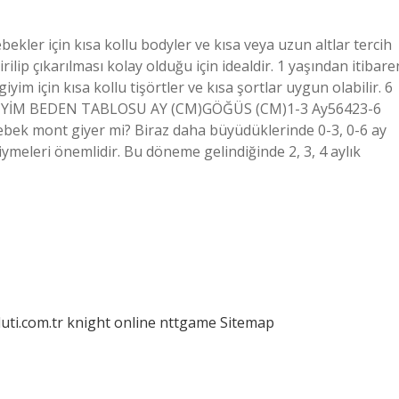
bekler için kısa kollu bodyler ve kısa veya uzun altlar tercih
irilip çıkarılması kolay olduğu için idealdir. 1 yaşından itibare
giyim için kısa kollu tişörtler ve kısa şortlar uygun olabilir. 6
 GİYİM BEDEN TABLOSU AY (CM)GÖĞÜS (CM)1-3 Ay56423-6
ebek mont giyer mi? Biraz daha büyüdüklerinde 0-3, 0-6 ay
meleri önemlidir. Bu döneme gelindiğinde 2, 3, 4 aylık
luti.com.tr
knight online
nttgame
Sitemap