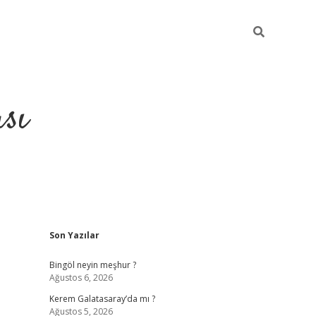
sı
Sidebar
Son Yazılar
betci casi
Bingöl neyin meşhur ?
Ağustos 6, 2026
Kerem Galatasaray’da mı ?
Ağustos 5, 2026