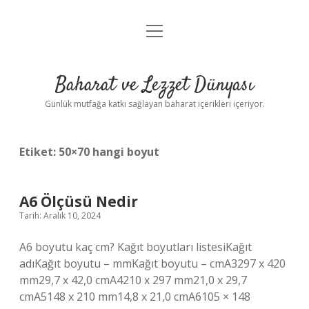
menüyü
Anasayfa
aç
Gizlilik Politikası
Baharat ve Lezzet Dünyası
Yasal Uyarı
Günlük mutfağa katkı sağlayan baharat içerikleri içeriyor.
Etiket:
50×70 hangi boyut
A6 Ölçüsü Nedir
Tarih: Aralık 10, 2024
A6 boyutu kaç cm? Kağıt boyutları listesiKağıt
adıKağıt boyutu – mmKağıt boyutu – cmA3297 x 420
mm29,7 x 42,0 cmA4210 x 297 mm21,0 x 29,7
cmA5148 x 210 mm14,8 x 21,0 cmA6105 × 148