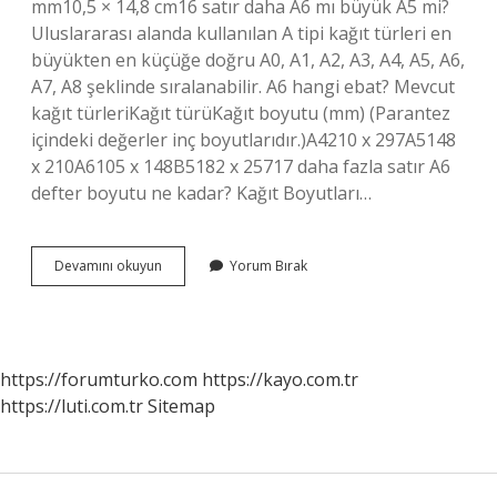
mm10,5 × 14,8 cm16 satır daha A6 mı büyük A5 mi?
Uluslararası alanda kullanılan A tipi kağıt türleri en
büyükten en küçüğe doğru A0, A1, A2, A3, A4, A5, A6,
A7, A8 şeklinde sıralanabilir. A6 hangi ebat? Mevcut
kağıt türleriKağıt türüKağıt boyutu (mm) (Parantez
içindeki değerler inç boyutlarıdır.)A4210 x 297A5148
x 210A6105 x 148B5182 x 25717 daha fazla satır A6
defter boyutu ne kadar? Kağıt Boyutları…
A6
Devamını okuyun
Yorum Bırak
Ölçüsü
Nedir
https://forumturko.com
https://kayo.com.tr
https://luti.com.tr
Sitemap