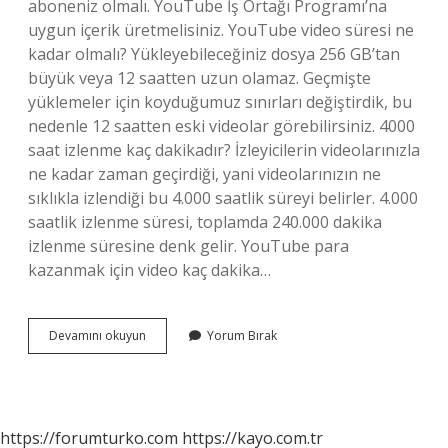
aboneniz olmalı. YouTube İş Ortağı Programı’na
uygun içerik üretmelisiniz. YouTube video süresi ne
kadar olmalı? Yükleyebileceğiniz dosya 256 GB’tan
büyük veya 12 saatten uzun olamaz. Geçmişte
yüklemeler için koyduğumuz sınırları değiştirdik, bu
nedenle 12 saatten eski videolar görebilirsiniz. 4000
saat izlenme kaç dakikadır? İzleyicilerin videolarınızla
ne kadar zaman geçirdiği, yani videolarınızın ne
sıklıkla izlendiği bu 4.000 saatlik süreyi belirler. 4.000
saatlik izlenme süresi, toplamda 240.000 dakika
izlenme süresine denk gelir. YouTube para
kazanmak için video kaç dakika…
Youtube
Devamını okuyun
Yorum Bırak
Ortalama
Izlenme
Süresi
Ne
Kadar
https://forumturko.com
https://kayo.com.tr
Olmalı