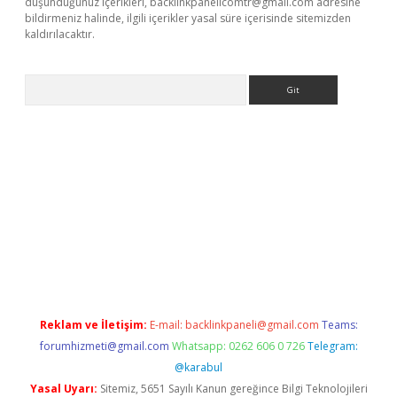
düşündüğünüz içerikleri,
backlinkpanelicomtr@gmail.com
adresine
bildirmeniz halinde, ilgili içerikler yasal süre içerisinde sitemizden
kaldırılacaktır.
Arama
sino
Reklam ve İletişim:
E-mail:
backlinkpaneli@gmail.com
Teams:
forumhizmeti@gmail.com
Whatsapp: 0262 606 0 726
Telegram:
@karabul
Yasal Uyarı:
Sitemiz, 5651 Sayılı Kanun gereğince Bilgi Teknolojileri