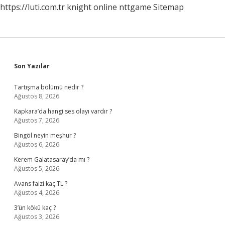
https://luti.com.tr
knight online
nttgame
Sitemap
Sidebar
Son Yazılar
Tartışma bölümü nedir ?
Ağustos 8, 2026
Kapkara’da hangi ses olayı vardır ?
Ağustos 7, 2026
Bingöl neyin meşhur ?
Ağustos 6, 2026
Kerem Galatasaray’da mı ?
Ağustos 5, 2026
Avans faizi kaç TL ?
Ağustos 4, 2026
3’ün kökü kaç ?
Ağustos 3, 2026