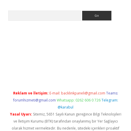
Arama
sino
Reklam ve İletişim:
E-mail:
backlinkpaneli@gmail.com
Teams:
forumhizmeti@gmail.com
Whatsapp: 0262 606 0 726
Telegram:
@karabul
Yasal Uyarı:
Sitemiz, 5651 Sayılı Kanun gereğince Bilgi Teknolojileri
ve İletişim Kurumu (BTK) tarafından onaylanmış bir Yer Sağlayıcı
olarak hizmet vermektedir. Bu nedenle, sitedeki içerikleri proaktif