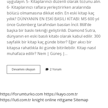
uygulayın. 5- Kitaplarınızı düzenli olarak tozunu alın.
6- Kitaplarınızı raflara yerleştirirken aralarında
bölücü olmamasına dikkat edin. En eski kitap kaç
yıllık? DÜNYANIN EN ESKİ BASILI KİTABI: MS 600 yıl
önce Gutenberg tarafından basılan İncil. 868’de
başka bir baskı tekniği geliştirildi. Diamond Sutra,
dünyanın en eski basılı kitabı olarak kabul edilir. 300
sayfalık bir kitap kaç günde biter? Eğer akıcı bir
kitapsa rahatlıkla iki günde bitirilebilir. Kitap nasıl
muhafaza edilir? Nem | Güneş |…
Bir
Devamını okuyun
2 Yorum
Kitabın
Ömrü
Ne
Kadardır
https://forumturko.com
https://kayo.com.tr
https://luti.com.tr
knight online
nttgame
Sitemap