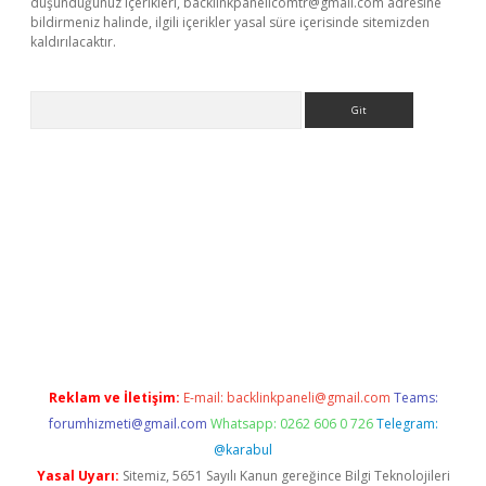
düşündüğünüz içerikleri,
backlinkpanelicomtr@gmail.com
adresine
bildirmeniz halinde, ilgili içerikler yasal süre içerisinde sitemizden
kaldırılacaktır.
Arama
sino
Reklam ve İletişim:
E-mail:
backlinkpaneli@gmail.com
Teams:
forumhizmeti@gmail.com
Whatsapp: 0262 606 0 726
Telegram:
@karabul
Yasal Uyarı:
Sitemiz, 5651 Sayılı Kanun gereğince Bilgi Teknolojileri