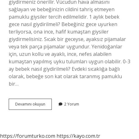
giydirmeniz önerilir. Vücudun hava almasını
sağlayan ve bebeğinizin cildini tahriş etmeyen
pamuklu giysiler tercih edilmelidir. 1 aylık bebek
gece nasıl giydirilmeli? Bebeğiniz gece uyurken
terliyorsa, ona ince, hafif kumaştan giysiler
giydirmelisiniz. Sıcak bir geceyse, ayaksız pijamalar
veya tek parça pijamalar uygundur. Yenidoğanlar
için, uzun kollu ve ayaklı, ince, nefes alabilen
kumaştan yapılmış uyku tulumları uygun olabilir. 0-3
ay bebek nasıl giydirilmeli? Evdeki sıcaklığa bağlı
olarak, bebeğe son kat olarak taranmış pamuklu
bir…
1
Devamını okuyun
2 Yorum
Aylık
Bebek
Nasıl
Giyinmeli
https://forumturko.com
https://kayo.com.tr