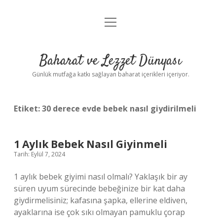
menüyü
Anasayfa
aç
Gizlilik Politikası
Baharat ve Lezzet Dünyası
Yasal Uyarı
Günlük mutfağa katkı sağlayan baharat içerikleri içeriyor.
Etiket:
30 derece evde bebek nasıl giydirilmeli
1 Aylık Bebek Nasıl Giyinmeli
Tarih: Eylül 7, 2024
1 aylık bebek giyimi nasıl olmalı? Yaklaşık bir ay
süren uyum sürecinde bebeğinize bir kat daha
giydirmelisiniz; kafasına şapka, ellerine eldiven,
ayaklarına ise çok sıkı olmayan pamuklu çorap