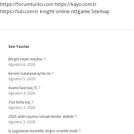
https://forumturko.com
https://kayo.com.tr
https://luti.com.tr
knight online
nttgame
Sitemap
Sidebar
Son Yazılar
Bingöl neyin meşhur ?
Ağustos 6, 2026
Kerem Galatasaray’da mı ?
Ağustos 5, 2026
Avans faizi kaç TL ?
Ağustos 4, 2026
3’ün kökü kaç ?
Ağustos 3, 2026
2025 silah taşıma ruhsatı kimler alabilir ?
Ağustos 3, 2026
İş uygulanan kuvvetle doğru orantılı mıdır ?