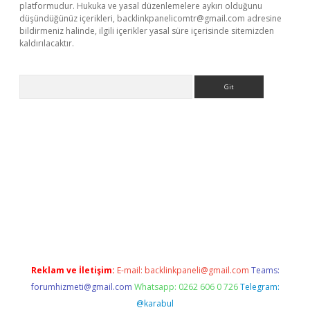
platformudur. Hukuka ve yasal düzenlemelere aykırı olduğunu
düşündüğünüz içerikleri,
backlinkpanelicomtr@gmail.com
adresine
bildirmeniz halinde, ilgili içerikler yasal süre içerisinde sitemizden
kaldırılacaktır.
Arama
ino
Reklam ve İletişim:
E-mail:
backlinkpaneli@gmail.com
Teams:
forumhizmeti@gmail.com
Whatsapp: 0262 606 0 726
Telegram:
@karabul