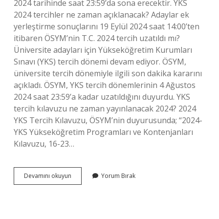
2024 tarihinde saat 23:59’da sona erecektir. YKS
2024 tercihler ne zaman açıklanacak? Adaylar ek
yerleştirme sonuçlarını 19 Eylül 2024 saat 14:00’ten
itibaren ÖSYM’nin T.C. 2024 tercih uzatıldı mı?
Üniversite adayları için Yükseköğretim Kurumları
Sınavı (YKS) tercih dönemi devam ediyor. ÖSYM,
üniversite tercih dönemiyle ilgili son dakika kararını
açıkladı. ÖSYM, YKS tercih dönemlerinin 4 Ağustos
2024 saat 23:59’a kadar uzatıldığını duyurdu. YKS
tercih kılavuzu ne zaman yayınlanacak 2024? 2024
YKS Tercih Kılavuzu, ÖSYM’nin duyurusunda; “2024-
YKS Yükseköğretim Programları ve Kontenjanları
Kılavuzu, 16-23…
2023
Devamını okuyun
Yorum Bırak
2024
Tercihleri
Ne
Zaman