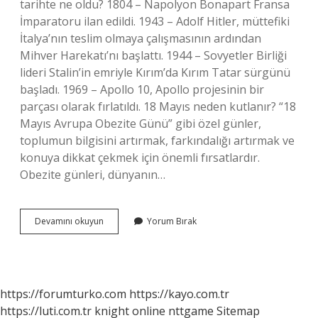
tarihte ne oldu? 1804 – Napolyon Bonapart Fransa
İmparatoru ilan edildi. 1943 – Adolf Hitler, müttefiki
İtalya’nın teslim olmaya çalışmasının ardından
Mihver Harekatı’nı başlattı. 1944 – Sovyetler Birliği
lideri Stalin’in emriyle Kırım’da Kırım Tatar sürgünü
başladı. 1969 – Apollo 10, Apollo projesinin bir
parçası olarak fırlatıldı. 18 Mayıs neden kutlanır? “18
Mayıs Avrupa Obezite Günü” gibi özel günler,
toplumun bilgisini artırmak, farkındalığı artırmak ve
konuya dikkat çekmek için önemli fırsatlardır.
Obezite günleri, dünyanın…
18
Devamını okuyun
Yorum Bırak
Mayısta
Ne
Kutlanıyor
https://forumturko.com
https://kayo.com.tr
https://luti.com.tr
knight online
nttgame
Sitemap