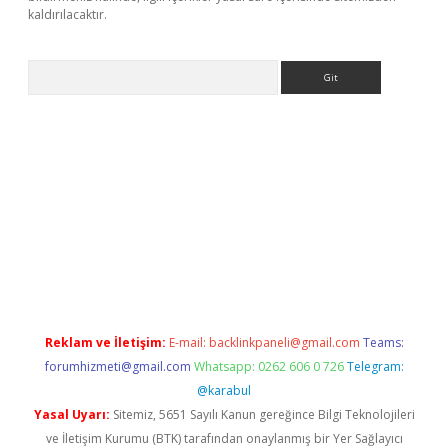
kaldırılacaktır.
Arama
sino
Reklam ve İletişim:
E-mail:
backlinkpaneli@gmail.com
Teams:
forumhizmeti@gmail.com
Whatsapp: 0262 606 0 726
Telegram:
@karabul
Yasal Uyarı:
Sitemiz, 5651 Sayılı Kanun gereğince Bilgi Teknolojileri
ve İletişim Kurumu (BTK) tarafından onaylanmış bir Yer Sağlayıcı