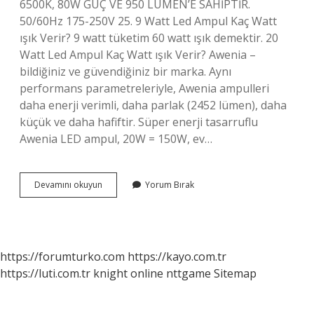
6500K, 80W GÜÇ VE 950 LÜMEN’E SAHİPTİR.
50/60Hz 175-250V 25. 9 Watt Led Ampul Kaç Watt
ışık Verir? 9 watt tüketim 60 watt ışık demektir. 20
Watt Led Ampul Kaç Watt ışık Verir? Awenia –
bildiğiniz ve güvendiğiniz bir marka. Aynı
performans parametreleriyle, Awenia ampulleri
daha enerji verimli, daha parlak (2452 lümen), daha
küçük ve daha hafiftir. Süper enerji tasarruflu
Awenia LED ampul, 20W = 150W, ev…
Aplik
Devamını okuyun
Yorum Bırak
Kaç
Watt
https://forumturko.com
https://kayo.com.tr
https://luti.com.tr
knight online
nttgame
Sitemap