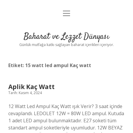
menüyü
Anasayfa
aç
Gizlilik Politikası
Baharat ve Lezzet Dünyası
Yasal Uyarı
Günlük mutfağa katkı sağlayan baharat içerikleri içeriyor.
Etiket:
15 watt led ampul Kaç watt
Aplik Kaç Watt
Tarih: Kasım 4, 2024
12 Watt Led Ampul Kaç Watt ışık Verir? 3 saat içinde
cevaplandı. LEDOLET 12W = 80W LED ampul. Kutuda
1 adet LED ampul bulunmaktadır. E27 soketi tüm
standart ampul soketleriyle uyumludur. 12W BEYAZ