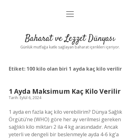
menüyü
Anasayfa
aç
Gizlilik Politikası
Baharat ve Lezzet Dünyası
Yasal Uyarı
Günlük mutfağa katkı sağlayan baharat içerikleri içeriyor.
Etiket:
100 kilo olan biri 1 ayda kaç kilo verilir
1 Ayda Maksimum Kaç Kilo Verilir
Tarih: Eylül 6, 2024
1 ayda en fazla kaç kilo verebilirim? Dünya Sağlık
Örgütü’ne (WHO) göre her ay verilmesi gereken
sağlıklı kilo miktarı 2 ila 4 kg arasındadır. Ancak
yeterli ve dengeli bir beslenmeyle ayda 4-6 kg’a