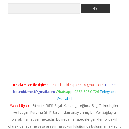
Arama
no
Reklam ve İletişim:
E-mail:
backlinkpaneli@gmail.com
Teams:
forumhizmeti@gmail.com
Whatsapp: 0262 606 0 726
Telegram:
@karabul
Yasal Uyarı:
Sitemiz, 5651 Sayılı Kanun gereğince Bilgi Teknolojileri
ve İletişim Kurumu (BTK) tarafından onaylanmış bir Yer Sağlayıcı
olarak hizmet vermektedir. Bu nedenle, sitedeki içerikleri proaktif
olarak denetleme veya araştırma yükümlülüğümüz bulunmamaktadır.