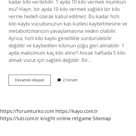
kadar kilo verilebilir. 1 ayda 10 kilo vermek mümkün
mü? Hayır, bir ayda 10 kilo vermek sağlıklı bir kilo
verme hedefi olarak kabul edilmez. Bu kadar hızlı
kilo kaybı vücudunuzun kas kütlesi kaybetmesine ve
metabolizmanızın yavaşlamasına neden olabilir.
Ayrıca, hızlı kilo kaybı genellikle sürdürülebilir
değildir ve kaybedilen kilonun çoğu geri alınabilir. 1
ayda maksimum kaç kilo alınır? Ancak haftada 5 kilo
almak vücut için sağlıklı değildir. Bir…
1
Devamını okuyun
2 Yorum
Ayda
Maksimum
Kaç
Kilo
Verilir
https://forumturko.com
https://kayo.com.tr
https://luti.com.tr
knight online
nttgame
Sitemap