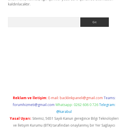
kaldırılacaktır.
Arama
sino
Reklam ve İletişim:
E-mail:
backlinkpaneli@gmail.com
Teams:
forumhizmeti@gmail.com
Whatsapp: 0262 606 0 726
Telegram:
@karabul
Yasal Uyarı:
Sitemiz, 5651 Sayılı Kanun gereğince Bilgi Teknolojileri
ve İletişim Kurumu (BTK) tarafından onaylanmış bir Yer Sağlayıcı