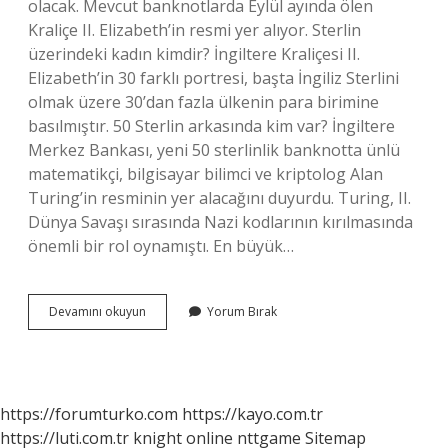
olacak. Mevcut banknotlarda Eylül ayında ölen
Kraliçe II. Elizabeth’in resmi yer alıyor. Sterlin
üzerindeki kadın kimdir? İngiltere Kraliçesi II.
Elizabeth’in 30 farklı portresi, başta İngiliz Sterlini
olmak üzere 30’dan fazla ülkenin para birimine
basılmıştır. 50 Sterlin arkasında kim var? İngiltere
Merkez Bankası, yeni 50 sterlinlik banknotta ünlü
matematikçi, bilgisayar bilimci ve kriptolog Alan
Turing’in resminin yer alacağını duyurdu. Turing, II.
Dünya Savaşı sırasında Nazi kodlarının kırılmasında
önemli bir rol oynamıştı. En büyük…
20
Devamını okuyun
Yorum Bırak
Sterlin
Arkasinda
Kim
Var
https://forumturko.com
https://kayo.com.tr
https://luti.com.tr
knight online
nttgame
Sitemap