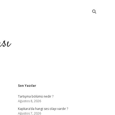
sı
Sidebar
Son Yazılar
betci casino
Tartışma bölümü nedir ?
Ağustos 8, 2026
Kapkara’da hangi ses olayı vardır ?
Ağustos 7, 2026