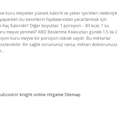
 kuru meyveler yüksek kalorili ve şeker içerikleri nedeniyl
yet yaparken bu besinlerin faydalarından yararlanmak için
Kaç Kaloridir? Diğer boyutlar: 1 porsiyon – 83 kcal, 1 su
uru meyve yenmeli? ABD Beslenme Kılavuzları günde 1,5 ila 
iyon kuru meyve bir porsiyon olarak sayılır. Bu miktarlar
 gösterebilir. Bir sağlık sorununuz varsa, miktarı doktorunuz
ek…
luti.com.tr
knight online
nttgame
Sitemap