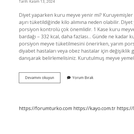
Tarih: Kasım 13, 2024
Diyet yaparken kuru meyve yenir mi? Kuruyemişler ve
aşırı tüketildiğinde kilo alımına neden olabilir. Di
porsiyon kontrolü çok önemlidir. 1 Kase kuru meyve 
bardağı – 332 kcal, daha fazlası… Günde ne kadar k
porsiyon meyve tüketilmesini önerirken, yarım pors
diyabet hastaları veya obez hastalar için değişiklik
danışarak belirlemelisiniz. Kurutulmuş meyve yem
Kuru
Devamını okuyun
Yorum Bırak
Meyve
Diyete
Uygun
Mu
https://forumturko.com
https://kayo.com.tr
https://