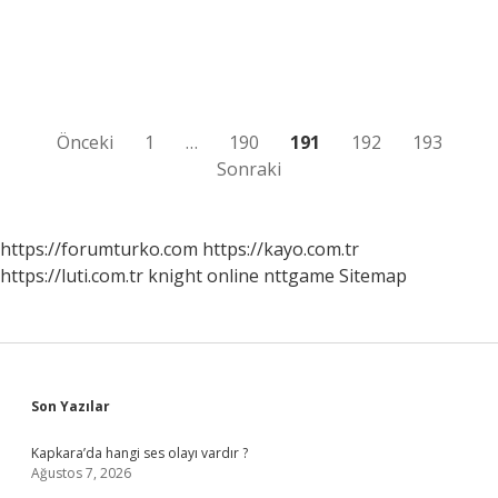
Demek
8
Sınıf
Inkılap
Yazı
Önceki
1
…
190
191
192
193
Sonraki
sayfalaması
https://forumturko.com
https://kayo.com.tr
https://luti.com.tr
knight online
nttgame
Sitemap
Sidebar
Son Yazılar
Kapkara’da hangi ses olayı vardır ?
Ağustos 7, 2026