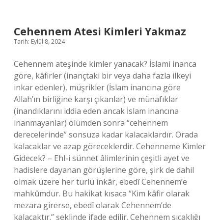
Nasıl
Yapılır
Evde
Cehennem Atesi Kimleri Yakmaz
Tarih: Eylül 8, 2024
Cehennem ateşinde kimler yanacak? İslami inanca
göre, kâfirler (inançtaki bir veya daha fazla ilkeyi
inkar edenler), müşrikler (İslam inancına göre
Allah’ın birliğine karşı çıkanlar) ve münafıklar
(inandıklarını iddia eden ancak İslam inancına
inanmayanlar) ölümden sonra “cehennem
derecelerinde” sonsuza kadar kalacaklardır. Orada
kalacaklar ve azap göreceklerdir. Cehenneme Kimler
Gidecek? – Ehl-i sünnet âlimlerinin çeşitli ayet ve
hadislere dayanan görüşlerine göre, şirk de dahil
olmak üzere her türlü inkâr, ebedî Cehennem’e
mahkûmdur. Bu hakikat kısaca “Kim kâfir olarak
mezara girerse, ebedî olarak Cehennem’de
kalacaktır.” şeklinde ifade edilir. Cehennem sıcaklığı