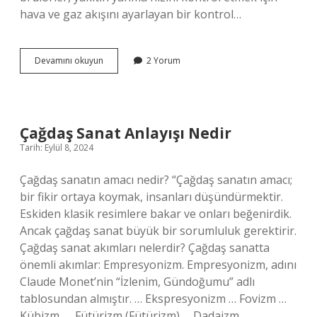
hava ve gaz akışını ayarlayan bir kontrol…
Iki
Devamını okuyun
2 Yorum
Kademeli
Brülör
Nedir
Çağdaş Sanat Anlayışı Nedir
Tarih: Eylül 8, 2024
Çağdaş sanatın amacı nedir? “Çağdaş sanatın amacı;
bir fikir ortaya koymak, insanları düşündürmektir.
Eskiden klasik resimlere bakar ve onları beğenirdik.
Ancak çağdaş sanat büyük bir sorumluluk gerektirir.
Çağdaş sanat akımları nelerdir? Çağdaş sanatta
önemli akımlar: Empresyonizm. Empresyonizm, adını
Claude Monet’nin “İzlenim, Gündoğumu” adlı
tablosundan almıştır. … Ekspresyonizm … Fovizm …
Kübizm. … Fütürizm (Fütürizm) … Dadaizm. …