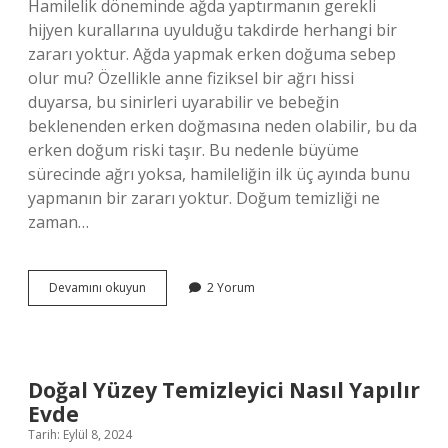
Hamilelik döneminde ağda yaptırmanın gerekli
hijyen kurallarına uyulduğu takdirde herhangi bir
zararı yoktur. Ağda yapmak erken doğuma sebep
olur mu? Özellikle anne fiziksel bir ağrı hissi
duyarsa, bu sinirleri uyarabilir ve bebeğin
beklenenden erken doğmasına neden olabilir, bu da
erken doğum riski taşır. Bu nedenle büyüme
sürecinde ağrı yoksa, hamileliğin ilk üç ayında bunu
yapmanın bir zararı yoktur. Doğum temizliği ne
zaman…
Doğum
Devamını okuyun
2 Yorum
Öncesi
Ağda
Ne
Zaman
Yapılmalı
Doğal Yüzey Temizleyici Nasıl Yapılır
Evde
Tarih: Eylül 8, 2024