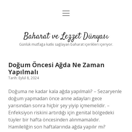
menüyü
Anasayfa
aç
Gizlilik Politikası
Baharat ve Lezzet Dünyası
Yasal Uyarı
Günlük mutfağa katkı sağlayan baharat içerikleri içeriyor.
Baharat
Doğum Öncesi Ağda Ne Zaman
Yapılmalı
ve
Tarih: Eylül 8, 2024
Lezzet
Doğuma ne kadar kala ağda yapılmalı? – Sezaryenle
doğum yapmadan önce anne adayları gece
Dünyası
yarısından sonra hiçbir şey yiyip içmemelidir. –
Enfeksiyon riskini artırdığı için genital bölgedeki
Yazılar
tüyler bir hafta öncesinden alınmamalıdır.
Hamileliğin son haftalarında ağda yapılır mı?