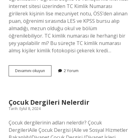
internet sitesi üzerinden TC Kimlik Numarası
girilerek kişinin lise mezuniyet notu, ÖSS’den alınan
puan, öğrenimi sırasında LES ve KPSS bursu alıp
almadığı, mezun olduğu okul ve bölüm
öğrenilebiliyor. TC kimlik numarası ile herhangi bir
şey yapılabilir mi? Bu süreçte TC kimlik numarası
almış kişiler kimlik fotokopisi çekerek kredi…
Tc
Devamını okuyun
2 Yorum
Kimlik
Numarası
Ile
Hangi
Bilgilere
Çocuk Dergileri Nelerdir
Ulaşılır
Tarih: Eylül 8, 2024
Çocuk dergilerinin adları nelerdir? Çocuk
DergileriAile Çocuk Dergisi (Aile ve Sosyal Hizmetler
Bakanlığı)Diyanet Çocuk Dergisi (Diyanet İşleri