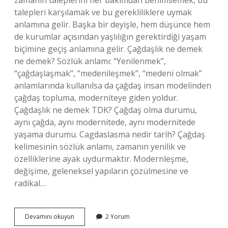
zamanın taleplerini her bakımdan benimsemek, bu
talepleri karşılamak ve bu gerekliliklere uymak
anlamına gelir. Başka bir deyişle, hem düşünce hem
de kurumlar açısından yaşlılığın gerektirdiği yaşam
biçimine geçiş anlamına gelir. Çağdaşlık ne demek
ne demek? Sözlük anlamı: “Yenilenmek”,
“çağdaşlaşmak”, “medenileşmek”, “medeni olmak”
anlamlarında kullanılsa da çağdaş insan modelinden
çağdaş topluma, moderniteye giden yoldur.
Çağdaşlık ne demek TDK? Çağdaş olma durumu,
aynı çağda, aynı modernitede, aynı modernitede
yaşama durumu. Cagdaslasma nedir tarih? Çağdaş
kelimesinin sözlük anlamı, zamanın yenilik ve
özelliklerine ayak uydurmaktır. Modernleşme,
değişime, geleneksel yapıların çözülmesine ve
radikal…
Çağdaşlık
Devamını okuyun
2 Yorum
Ne